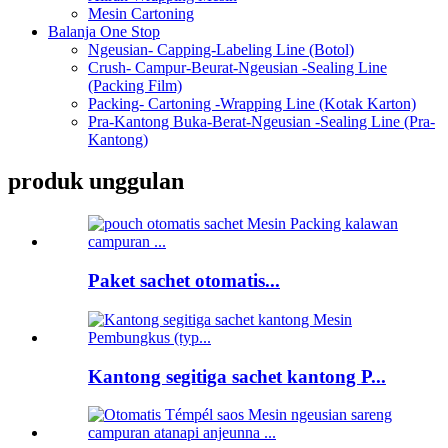
Mesin Cartoning
Balanja One Stop
Ngeusian- Capping-Labeling Line (Botol)
Crush- Campur-Beurat-Ngeusian -Sealing Line
(Packing Film)
Packing- Cartoning -Wrapping Line (Kotak Karton)
Pra-Kantong Buka-Berat-Ngeusian -Sealing Line (Pra-
Kantong)
produk unggulan
Paket sachet otomatis...
Kantong segitiga sachet kantong P...