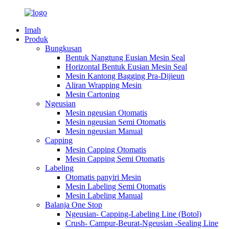
Imah
Produk
Bungkusan
Bentuk Nangtung Eusian Mesin Seal
Horizontal Bentuk Eusian Mesin Seal
Mesin Kantong Bagging Pra-Dijieun
Aliran Wrapping Mesin
Mesin Cartoning
Ngeusian
Mesin ngeusian Otomatis
Mesin ngeusian Semi Otomatis
Mesin ngeusian Manual
Capping
Mesin Capping Otomatis
Mesin Capping Semi Otomatis
Labeling
Otomatis panyiri Mesin
Mesin Labeling Semi Otomatis
Mesin Labeling Manual
Balanja One Stop
Ngeusian- Capping-Labeling Line (Botol)
Crush- Campur-Beurat-Ngeusian -Sealing Line