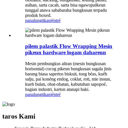
asihan, sarta cacah, sarta bisa ngawujudkeun
tunggal atawa sababaraha bungkusan terpadu
produk boxed.
panalungtikan
jéntré
pilem palastik Flow Wrapping Mesin
pikeun hardware logam dahareun
Mesin pembungkus aliran (mesin bungkusan
horisontal) cocog pikeun bungkusan sagala jinis
barang biasa sapertos biskuit, tong béas, kuéh
salju, pai konéng endog, coklat, roti, mie instan,
kueh bulan, obat-obatan, kabutuhan sapopoé,
bagian industri, karton atanapi baki.
panalungtikan
jéntré
taros Kami