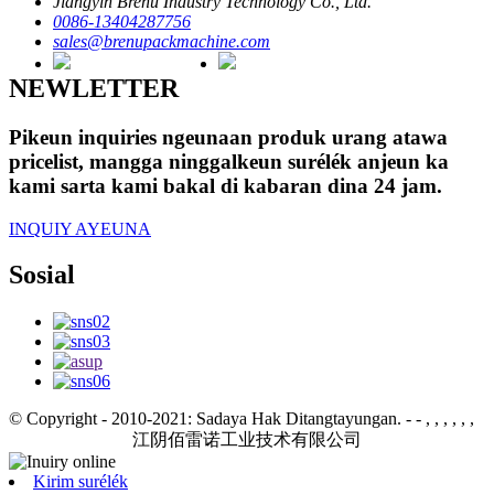
Jiangyin Brenu Industry Technology Co., Ltd.
0086-13404287756
sales@brenupackmachine.com
NEWLETTER
Pikeun inquiries ngeunaan produk urang atawa
pricelist, mangga ninggalkeun surélék anjeun ka
kami sarta kami bakal di kabaran dina 24 jam.
INQUIY AYEUNA
Sosial
© Copyright - 2010-2021: Sadaya Hak Ditangtayungan.
- - , , , , , ,
江阴佰雷诺工业技术有限公司
Kirim surélék