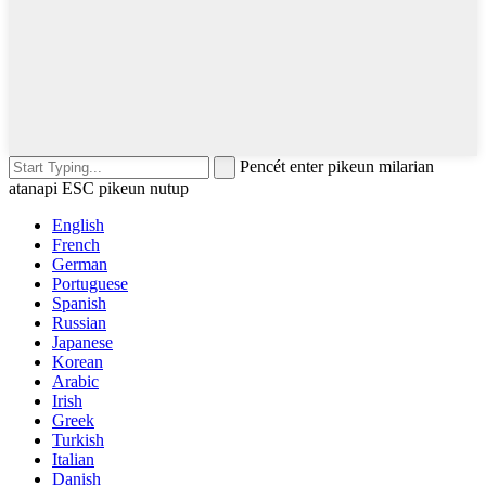
Pencét enter pikeun milarian
atanapi ESC pikeun nutup
English
French
German
Portuguese
Spanish
Russian
Japanese
Korean
Arabic
Irish
Greek
Turkish
Italian
Danish