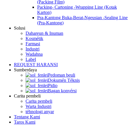
(Packing Film)
Packing- Cartoning -Wrapping Line (Kotak
Karton)
Pra-Kantong Buka-Berat-Ngeusian -Sealing Line
(Pra-Kantong)
Solusi
Dahareun & Inuman
Kosmétik
Farmasi
Industri
Wadahna
Label
REQUEST HARANSI
Sumberdaya
Pedoman beuli
Dokumén Téknis
Pidio
Bagan konvérsi
Carita pembeli
Carita pembeli
Warta Industri
téhnologi anyar
Tentang Kami
Taros Kami